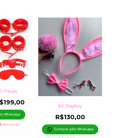
11 Peças
$199,00
Kit Playboy
lo Whatsapp
R$130,00
3
sem juros
Comprar pelo Whatsapp