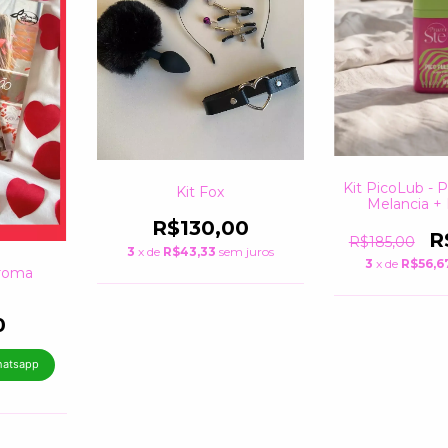
Kit PicoLub - 
Kit Fox
Melancia +
Melan
R$130,00
R
R$185,00
3
x de
R$43,33
sem juros
3
x de
R$56,6
Aroma
o
0
hatsapp