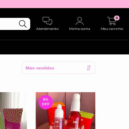
0
Atendimento
Minha conta
Meu carrinho
5
%
OFF