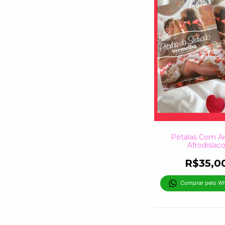
Pétalas Com 
Afrodisíac
R$35,0
Comprar pelo W