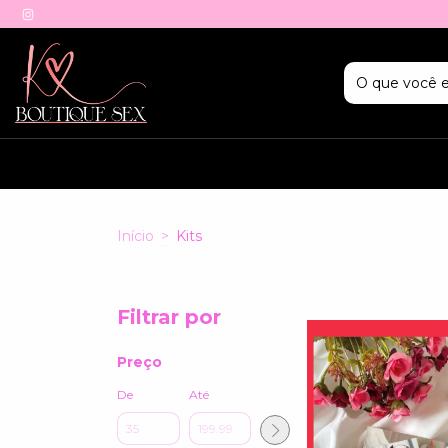
Início
>
Kits
Filtrar por
Preço
De
Até