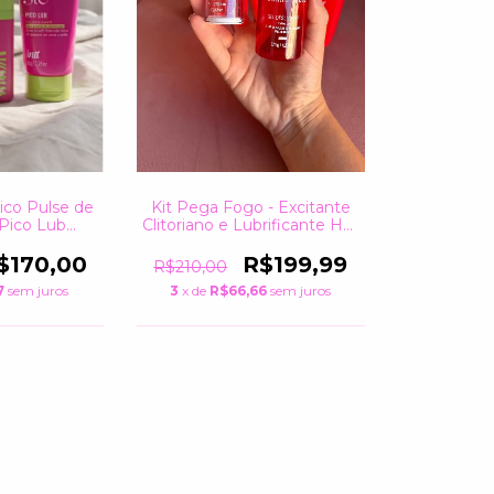
Pico Pulse de
Kit Pega Fogo - Excitante
 Pico Lub
Clitoriano e Lubrificante Hot
cia
Deborah
$170,00
R$199,99
R$210,00
7
sem juros
3
x de
R$66,66
sem juros