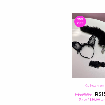
25
%
OFF
Kit Fox 4 em
R$1
R$200,00
3
x de
R$50,00
se