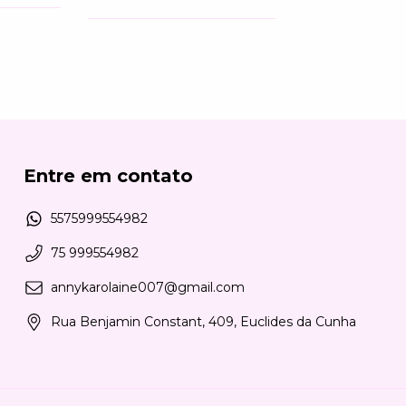
Entre em contato
5575999554982
75 999554982
annykarolaine007@gmail.com
Rua Benjamin Constant, 409, Euclides da Cunha