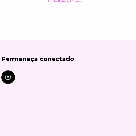
3
x de
R$43,33
sem juros
Permaneça conectado