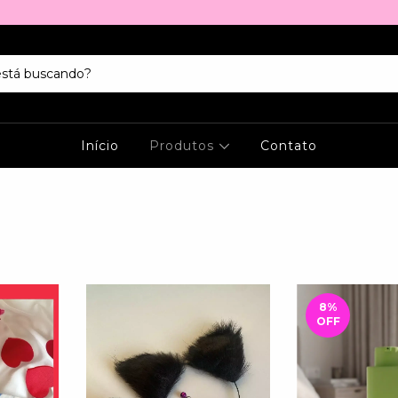
Início
Produtos
Contato
8
%
OFF