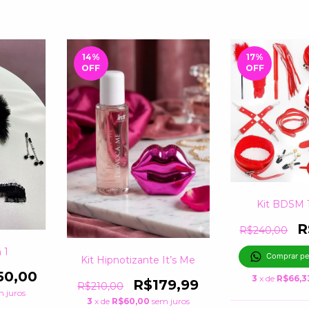
14
%
17
%
OFF
OFF
Kit BDSM 
R
R$240,00
 1
Comprar pe
Kit Hipnotizante It’s Me
50,00
3
x de
R$66,3
R$179,99
R$210,00
m juros
3
x de
R$60,00
sem juros