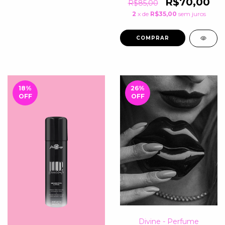
R$70,00
R$85,00
2
x de
R$35,00
sem juros
18
%
26
%
OFF
OFF
Divine - Perfume