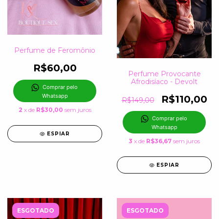
Perfume de Feromônio
R$60,00
Perfume Provocante
Afrodisíaco - Devolt
Comprar pelo 
Whatsapp
R$110,00
R$149,00
2
x de
R$30,00
sem juros
Comprar pelo 
Whatsapp
ESPIAR
3
x de
R$36,67
sem juros
ESPIAR
ESGOTADO
ESGOTADO