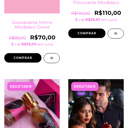
Provocante Afrodisíaco
R$110,00
R$149,00
3
x de
R$36,67
sem juros
Desodorante Íntimo
Afrodisíaco Divine
R$70,00
R$85,00
2
x de
R$35,00
sem juros
ESGOTADO
ESGOTADO