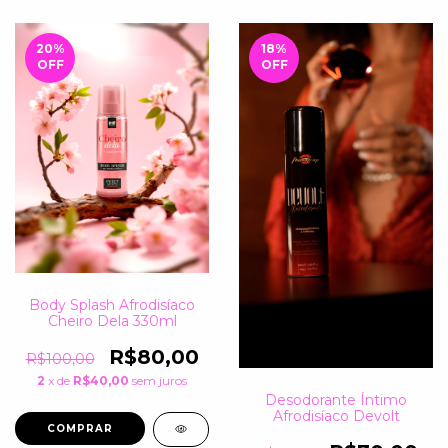
20
%
18
%
OFF
OFF
Body Splash Afrodisíaco
Cheiro Dela 330ml
R$80,00
R$100,00
2
x de
R$40,00
sem juros
Desodorante Íntimo
Afrodisíaco Devolt