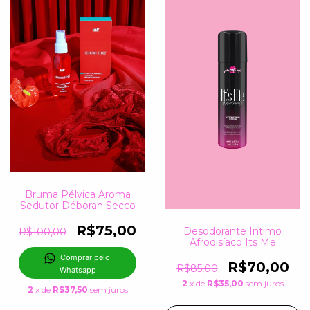
Bruma Pélvica Aroma
Sedutor Déborah Secco
R$75,00
Desodorante Íntimo
R$100,00
Afrodisíaco Its Me
Comprar pelo 
R$70,00
R$85,00
Whatsapp
2
x de
R$35,00
sem juros
2
x de
R$37,50
sem juros