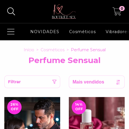
0
NOVIDADES
Cosméticos
Vibradore
Início
>
Cosméticos
>
Perfume Sensual
Perfume Sensual
Filtrar
26
%
14
%
OFF
OFF