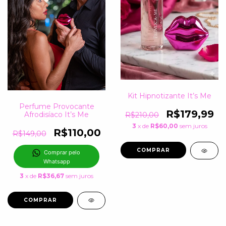
Kit Hipnotizante It’s Me
Perfume Provocante
R$179,99
Afrodisíaco It’s Me
R$210,00
3
x de
R$60,00
sem juros
R$110,00
R$149,00
Comprar pelo 
Whatsapp
3
x de
R$36,67
sem juros