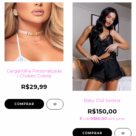
Gargantilha Personalizada
/ Choker/ Coleira
R$29,99
Baby Doll Serena
R$150,00
3
x de
R$50,00
sem juros
COMPRAR