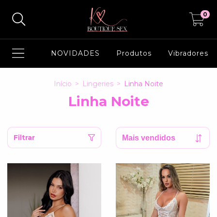
0
NOVIDADES
Produtos
Vibradores
Início
>
Lingeries
>
Linha Noite
Linha Noite
Filtrar