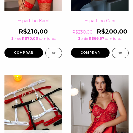
Espartilho Karol
Espartilho Gabi
R$210,00
R$200,00
R$230,00
3
x de
R$70,00
sem juros
3
x de
R$66,67
sem juros
COMPRAR
COMPRAR