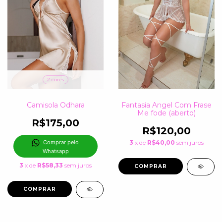
2 cores
Camisola Odhara
Fantasia Angel Com Frase
Me fode (aberto)
R$175,00
R$120,00
Comprar pelo 
3
x de
R$40,00
sem juros
Whatsapp
3
x de
R$58,33
sem juros
COMPRAR
COMPRAR