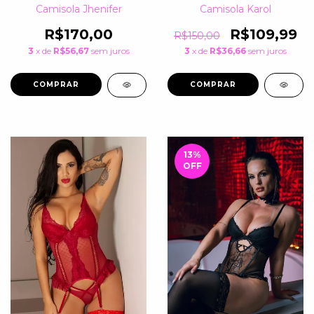
Camisola Jhenifer
Camisola Karol
R$170,00
R$109,99
R$150,00
3
x de
R$56,67
sem juros
3
x de
R$36,66
sem juros
COMPRAR
COMPRAR
13
%
OFF