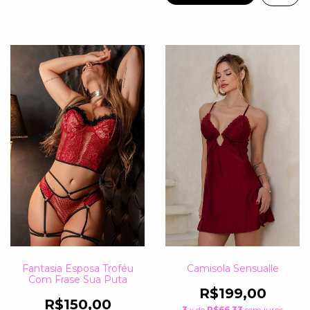
Fantasia Esposa Troféu
Camisola Sensualle
Com Frase Sua Puta
R$199,00
R$150,00
3
x de
R$66,33
sem juros