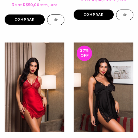
3
x de
R$50,00
sem juros
COMPRAR
COMPRAR
27
%
OFF