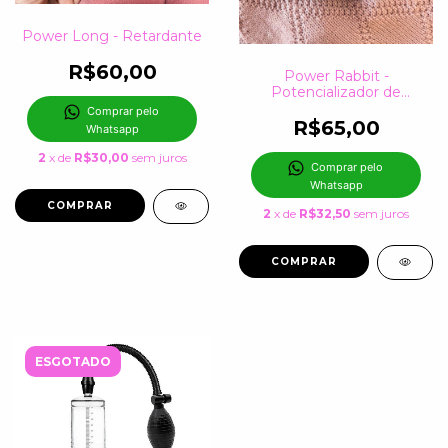
Power Long - Retardante
R$60,00
Power Rabbit -
Potencializador de
Orgasmo Masculino
Comprar pelo 
R$65,00
Whatsapp
2
x de
R$30,00
sem juros
Comprar pelo 
Whatsapp
2
x de
R$32,50
sem juros
ESGOTADO