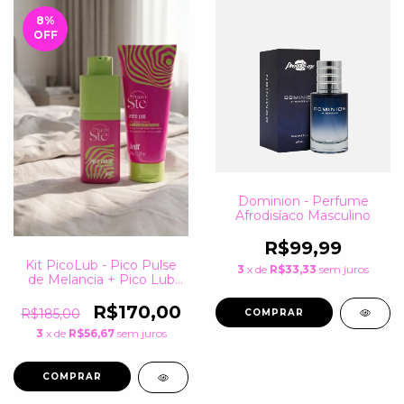
8
%
OFF
Dominion - Perfume
Afrodisíaco Masculino
R$99,99
Kit PicoLub - Pico Pulse
3
x de
R$33,33
sem juros
de Melancia + Pico Lub
Melancia
R$170,00
R$185,00
3
x de
R$56,67
sem juros