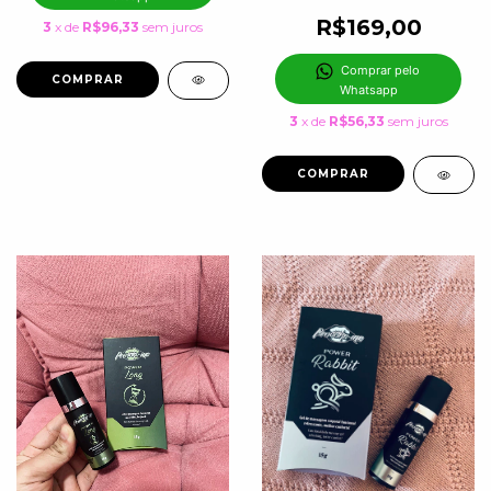
R$169,00
3
x de
R$96,33
sem juros
Comprar pelo 
Whatsapp
3
x de
R$56,33
sem juros