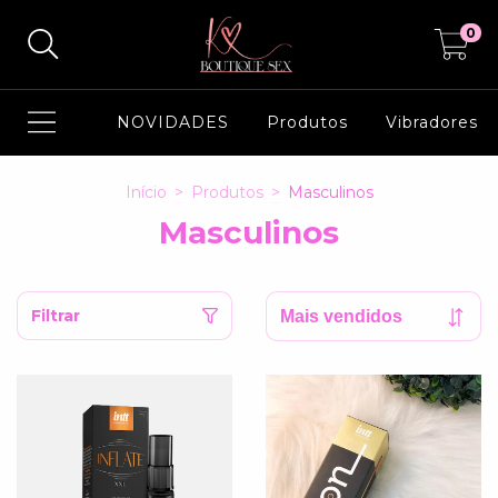
0
NOVIDADES
Produtos
Vibradores
Início
>
Produtos
>
Masculinos
Masculinos
Filtrar