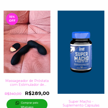
15
%
OFF
Massageador de Próstata
com Estimulador de
Testiculos
R$289,00
R$340,00
Super Macho -
Comprar pelo 
Suplemento Cápsulas
Whatsapp