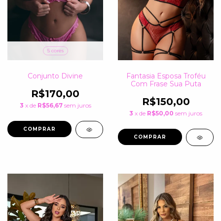
5 cores
Conjunto Divine
Fantasia Esposa Troféu
Com Frase Sua Puta
R$170,00
R$150,00
3
x de
R$56,67
sem juros
3
x de
R$50,00
sem juros
COMPRAR
COMPRAR