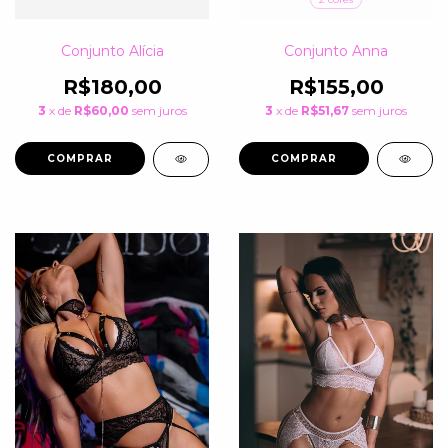
Conjunto Alícia
Conjunto Anna
R$180,00
R$155,00
3
x de
R$60,00
sem juros
3
x de
R$51,67
sem juros
COMPRAR
COMPRAR