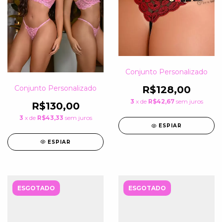
Conjunto Personalizado
Conjunto Personalizado
R$128,00
3
x de
R$42,67
sem juros
R$130,00
3
x de
R$43,33
sem juros
ESPIAR
ESPIAR
ESGOTADO
ESGOTADO