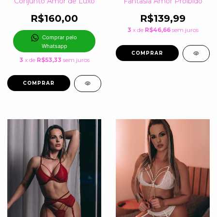
Conjunto Amor de Luxo
Fantasia Amor Proibido
R$160,00
R$139,99
3
x de
R$46,66
sem juros
Comprar pelo 
Whatsapp
COMPRAR
3
x de
R$53,33
sem juros
COMPRAR