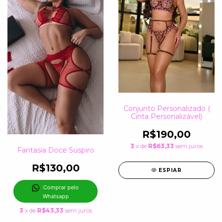
Conjunto Personalizado (
Cinta Personalizável)
R$190,00
3
x de
R$63,33
sem juros
Fantasia Doce Suspiro
R$130,00
ESPIAR
Comprar pelo 
Whatsapp
3
x de
R$43,33
sem juros