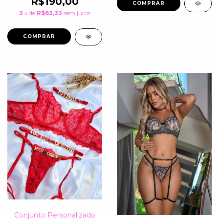
R$190,00
COMPRAR
3
x de
R$63,33
sem juros
COMPRAR
Conjunto Personalizado