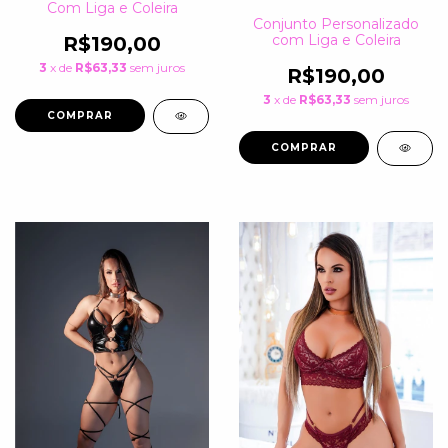
Com Liga e Coleira
Conjunto Personalizado
com Liga e Coleira
R$190,00
3
x de
R$63,33
sem juros
R$190,00
3
x de
R$63,33
sem juros
COMPRAR
COMPRAR