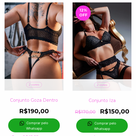
12
%
OFF
2 cores
2 cores
Conjunto Goza Dentro
Conjunto Iza
R$190,00
R$150,00
R$170,00
Comprar pelo 
Comprar pelo 
Whatsapp
Whatsapp