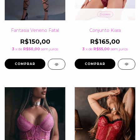
3 cores
Conjunto Kiara
Fantasia Veneno Fatal
R$165,00
R$150,00
3
x de
R$55,00
sem juros
3
x de
R$50,00
sem juros
COMPRAR
COMPRAR