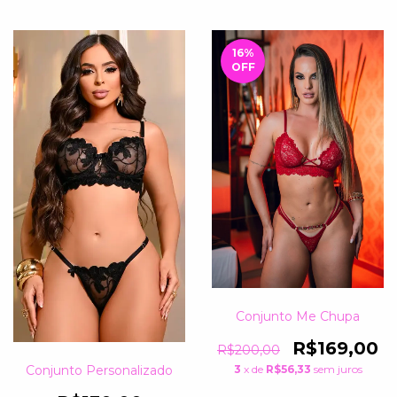
16
%
OFF
Conjunto Me Chupa
R$169,00
R$200,00
Conjunto Personalizado
3
x de
R$56,33
sem juros