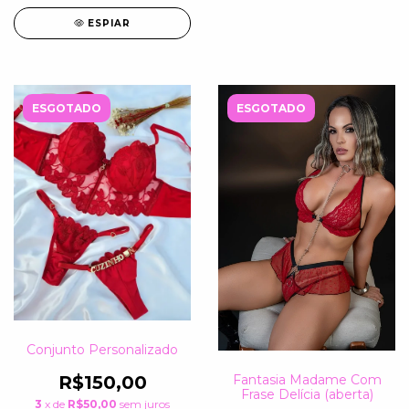
ESPIAR
ESGOTADO
ESGOTADO
Conjunto Personalizado
Fantasia Madame Com
R$150,00
Frase Delícia (aberta)
3
x de
R$50,00
sem juros