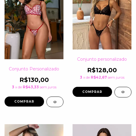
Conjunto personalizado
Conjunto Personalizado
R$128,00
3
x de
R$42,67
sem juros
R$130,00
3
x de
R$43,33
sem juros
COMPRAR
COMPRAR