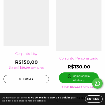
Conjunto Lisy
Conjunto Personalizado
R$150,00
R$130,00
3
x de
R$50,00
sem juros
Comprar pelo 
ESPIAR
Whatsapp
3
x de
R$43,33
sem juros
Ao navegar por este site
você aceita o uso de cookies
para
ESPIAR
ENTENDI
agilizar a sua experiência de compra.