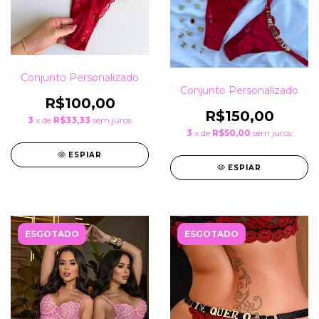
Conjunto Personalizado
Conjunto Personalizado
R$100,00
R$150,00
3
x de
R$33,33
sem juros
3
x de
R$50,00
sem juros
ESPIAR
ESPIAR
ESGOTADO
ESGOTADO