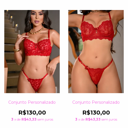
Conjunto Personalizado
Conjunto Personalizado
R$130,00
R$130,00
3
x de
R$43,33
sem juros
3
x de
R$43,33
sem juros