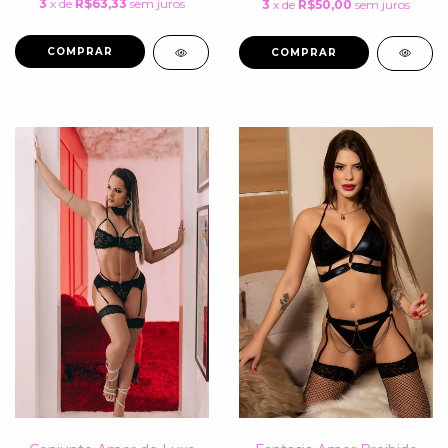
3
x de
R$63,33
sem juros
3
x de
R$50,00
sem juros
COMPRAR
COMPRAR