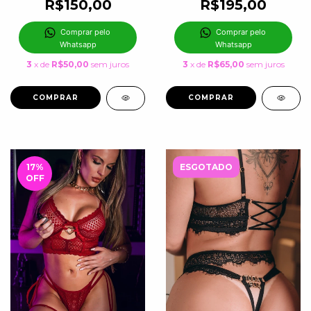
R$150,00
R$195,00
Comprar pelo 
Comprar pelo 
Whatsapp
Whatsapp
3
x de
R$50,00
sem juros
3
x de
R$65,00
sem juros
COMPRAR
COMPRAR
17
%
ESGOTADO
OFF