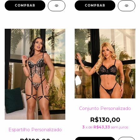
COMPRAR
COMPRAR
Conjunto Personalizado
R$130,00
3
x de
R$43,33
sem juros
Espartilho Personalizado