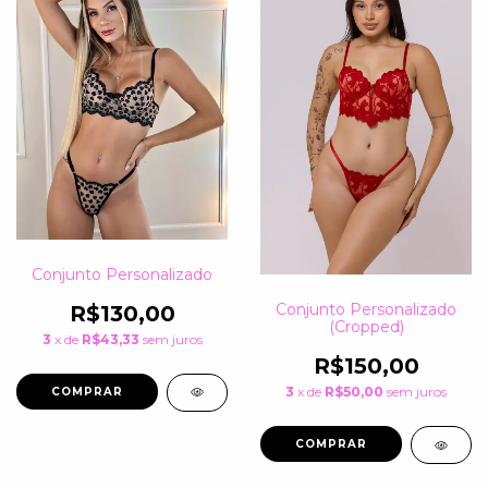
Conjunto Personalizado
Conjunto Personalizado
R$130,00
(Cropped)
3
x de
R$43,33
sem juros
R$150,00
3
x de
R$50,00
sem juros
COMPRAR
COMPRAR