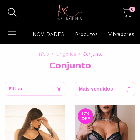
0
NOVIDADES
Produtos
Vibradores
Início
>
Lingeries
>
Conjunto
Conjunto
Filtrar
17
%
OFF