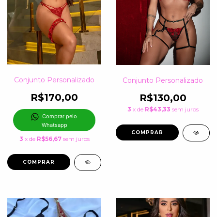
Conjunto Personalizado
Conjunto Personalizado
R$170,00
R$130,00
3
x de
R$43,33
sem juros
Comprar pelo 
Whatsapp
COMPRAR
3
x de
R$56,67
sem juros
COMPRAR