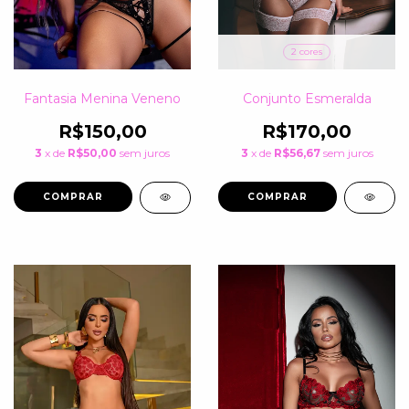
2 cores
Conjunto Esmeralda
Fantasia Menina Veneno
R$170,00
R$150,00
3
x de
R$56,67
sem juros
3
x de
R$50,00
sem juros
COMPRAR
COMPRAR