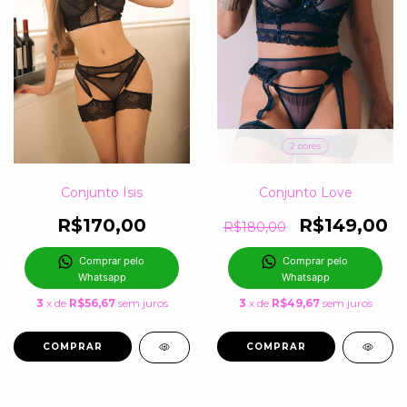
2 cores
Conjunto Isis
Conjunto Love
R$170,00
R$149,00
R$180,00
Comprar pelo 
Comprar pelo 
Whatsapp
Whatsapp
3
x de
R$56,67
sem juros
3
x de
R$49,67
sem juros
COMPRAR
COMPRAR