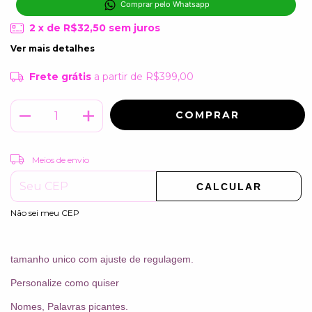
Comprar pelo Whatsapp
2
x de
R$32,50
sem juros
Ver mais detalhes
Frete grátis
a partir de
R$399,00
ALTERAR CEP
Entregas para o CEP:
Meios de envio
CALCULAR
Não sei meu CEP
tamanho unico com ajuste de regulagem.
Personalize como quiser
Nomes, Palavras picantes.