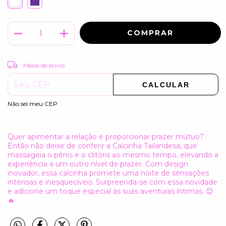
ALTERAR CEP
Entregas para o CEP:
Meios de envio
CALCULAR
Não sei meu CEP
Quer apimentar a relação e proporcionar prazer mútuo?
Então não deixe de conferir a Calcinha Tailandesa, que
massageia o pênis e o clitóris ao mesmo tempo, elevando a
experiência a um outro nível de prazer. Com design
inovador, essa calcinha promete uma noite de sensações
intensas e inesquecíveis. Surpreenda-se com essa novidade
e adicione um toque especial às suas aventuras íntimas. 😉
🔥