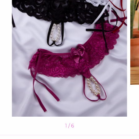
1
/
6