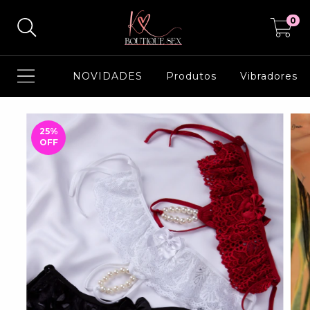
0
NOVIDADES
Produtos
Vibradores
25
%
OFF