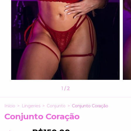
1
/
2
Início
>
Lingeries
>
Conjunto
>
Conjunto Coração
Conjunto Coração