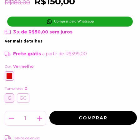
R$150,00
R$180,00
Comprar pelo Whatsapp
3
x de
R$50,00
sem juros
Ver mais detalhes
Frete grátis
a partir de
R$399,00
Cor:
Vermelho
Tamanho:
G
G
GG
ALTERAR CEP
Entregas para o CEP:
Meios de envio