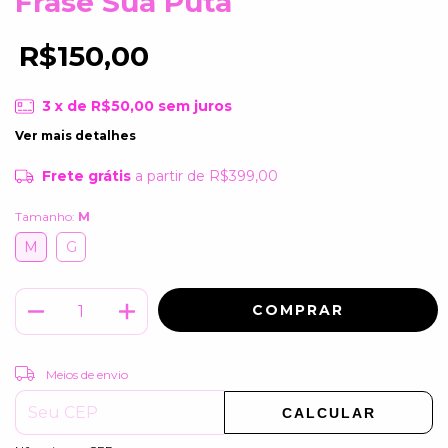
Frase Sua Puta
R$150,00
3
x de
R$50,00
sem juros
Ver mais detalhes
Frete grátis
a partir de
R$399,00
Tamanho:
M
M
G
ALTERAR CEP
Entregas para o CEP:
Meios de envio
CALCULAR