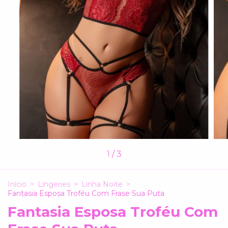
1
/
3
Início
>
Lingeries
>
Linha Noite
>
Fantasia Esposa Troféu Com Frase Sua Puta
Fantasia Esposa Troféu Com