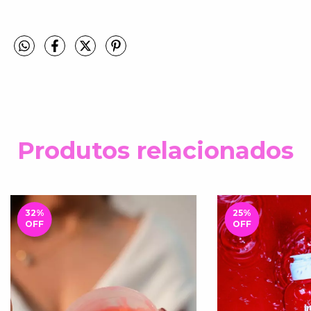
Produtos relacionados
32
%
25
%
OFF
OFF