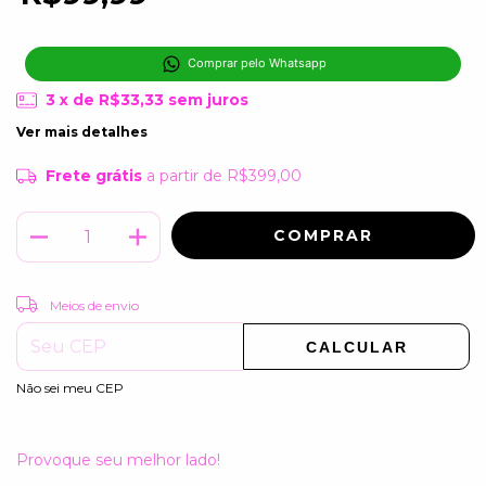
Comprar pelo Whatsapp
3
x de
R$33,33
sem juros
Ver mais detalhes
Frete grátis
a partir de
R$399,00
ALTERAR CEP
Entregas para o CEP:
Meios de envio
CALCULAR
Não sei meu CEP
Provoque seu melhor lado!