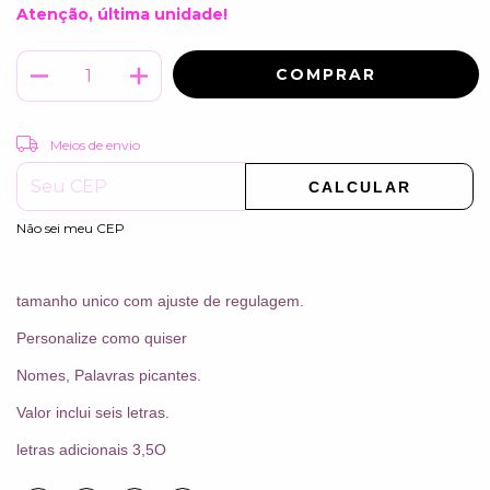
Atenção, última unidade!
ALTERAR CEP
Entregas para o CEP:
Meios de envio
CALCULAR
Não sei meu CEP
tamanho unico com ajuste de regulagem.
Personalize como quiser
Nomes, Palavras picantes.
Valor inclui seis letras.
letras adicionais 3,5O