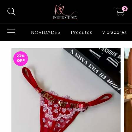
0
NOVIDADES
Produtos
Vibradores
23
%
OFF