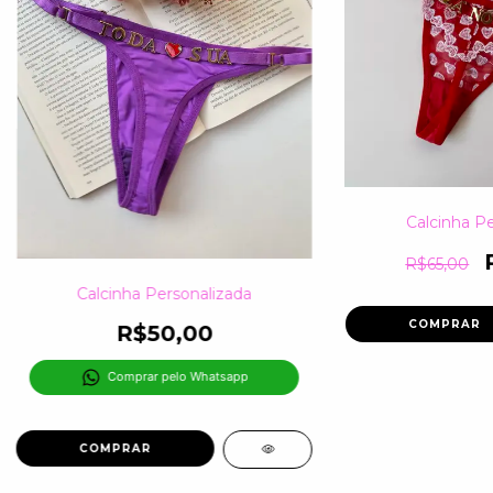
Calcinha Pe
R$65,00
Calcinha Personalizada
R$50,00
Comprar pelo Whatsapp