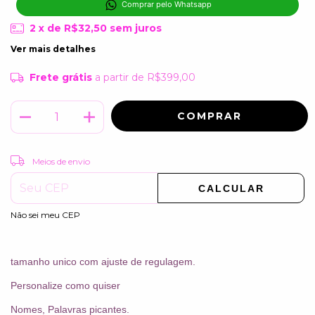
Comprar pelo Whatsapp
2
x de
R$32,50
sem juros
Ver mais detalhes
Frete grátis
a partir de
R$399,00
ALTERAR CEP
Entregas para o CEP:
Meios de envio
CALCULAR
Não sei meu CEP
tamanho unico com ajuste de regulagem.
Personalize como quiser
Nomes, Palavras picantes.