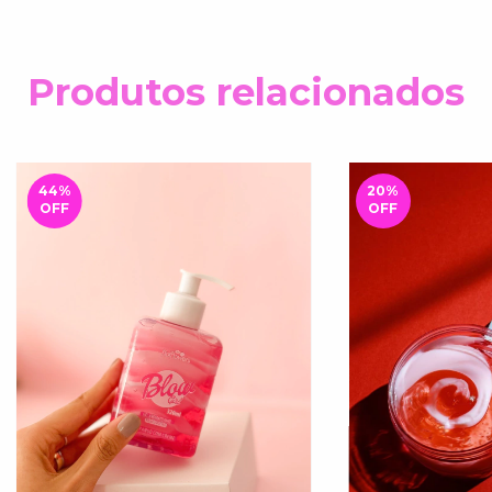
Produtos relacionados
44
%
20
%
OFF
OFF