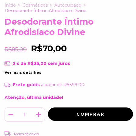
Início
>
Cosméticos
>
Autocuidado
>
Desodorante Íntimo Afrodisíaco Divine
Desodorante Íntimo
Afrodisíaco Divine
R$70,00
R$85,00
2
x de
R$35,00
sem juros
Ver mais detalhes
Frete grátis
a partir de
R$399,00
Atenção, última unidade!
ALTERAR CEP
Entregas para o CEP:
Meios de envio