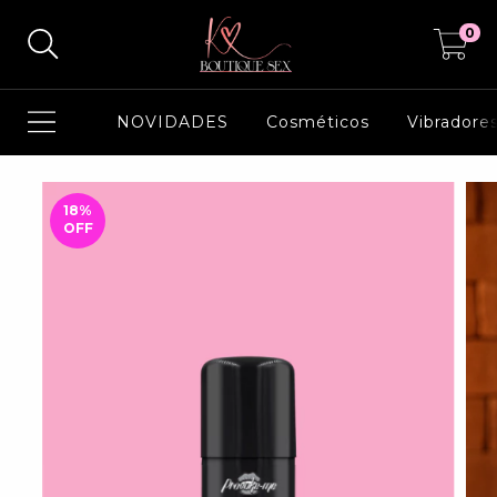
0
NOVIDADES
Cosméticos
Vibradore
18
%
OFF