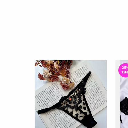
25
OF