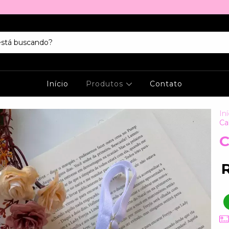
Início
Produtos
Contato
Iní
Ca
C