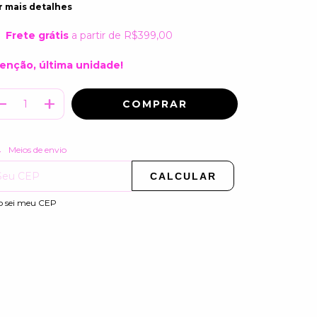
r mais detalhes
Frete grátis
a partir de
R$399,00
enção, última unidade!
ALTERAR CEP
regas para o CEP:
Meios de envio
CALCULAR
o sei meu CEP