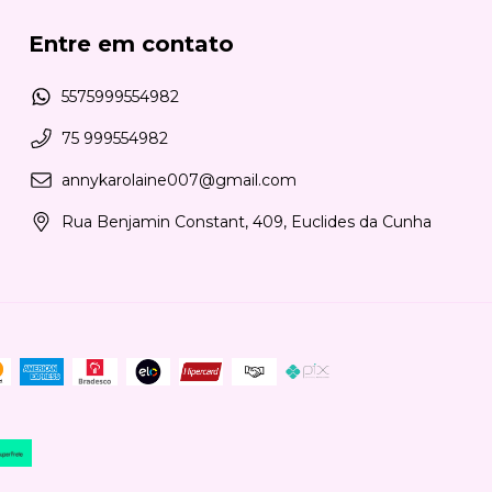
Entre em contato
5575999554982
75 999554982
annykarolaine007@gmail.com
Rua Benjamin Constant, 409, Euclides da Cunha