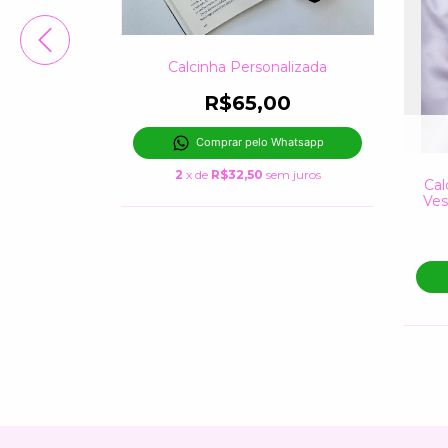
Calcinha Personalizada
zada Tule
R$65,00
0
Comprar pelo Whatsapp
hatsapp
2
x de
R$32,50
sem juros
Cal
Ves
m juros