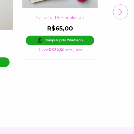
Calcinha Personalizada
Calcin
R$65,00
2
x de
Comprar pelo Whatsapp
2
x de
R$32,50
sem juros