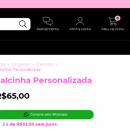
0
Atendimento
Minha conta
Meu carrinho
cio
>
Lingeries
>
Calcinha
>
lcinha Personalizada
alcinha Personalizada
R$65,00
Comprar pelo Whatsapp
2
x de
R$32,50
sem juros